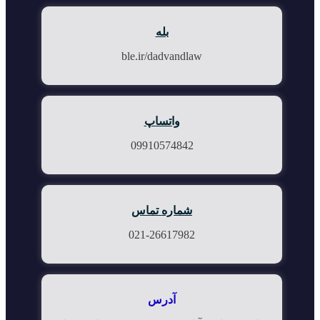
بله
ble.ir/dadvandlaw
واتساپ
09910574842
شماره تماس
021-26617982
آدرس