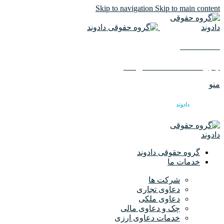
Skip to navigation
Skip to main content
02126617982
ایمیل :
info@dadvandlaw.com
منو
گروه حقوقی
دادوند
گروه حقوقی دادوند
خدمات ما
شرکت ها
دعاوی تجاری
دعاوی ملکی
چک و دعاوی مالی
خدمات دعاوی ارزی