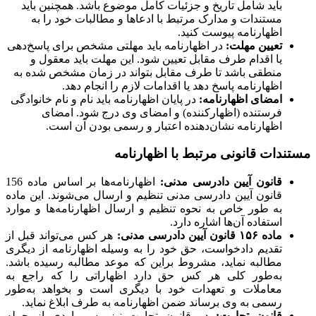
باید شامل تاریخ و جزئیات کامل موضوع باشد. همچنین باید
مستندات و مدارک مرتبط با ادعاها و مطالبات خود را به
اظهارنامه پیوست کنید.
تعیین مهلت:
در اظهارنامه باید مهلتی مشخص برای پاسخ‌دهی
یا اقدام طرف مقابل تعیین شود. این مهلت باید معقول و
منطقی باشد تا طرف مقابل بتواند در زمان مشخص شده به
اظهارنامه پاسخ دهد یا اقدامات لازم را انجام دهد.
امضای اظهارنامه:
در پایان اظهارنامه باید نام و نام خانوادگی
فرستنده (اظهارکننده) و امضای وی درج شود. امضای
اظهارنامه نشان‌دهنده اعتبار و رسمی بودن آن است.
مستندات قانونی مرتبط با اظهارنامه
قانون آیین دادرسی مدنی:
اظهارنامه‌ها بر اساس ماده 156
قانون آیین دادرسی مدنی تنظیم و ارسال می‌شوند. این ماده
به طور خاص به نحوه تنظیم و ارسال اظهارنامه‌ها و موارد
استفاده آن‌ها اشاره دارد.
ماده ۱۵۶ قانون آیین دادرسی مدنی:
هر کس می‌تواند قبل از
تقدیم دادخواست، حق خود را به وسیله اظهارنامه از دیگری
مطالبه نماید، مشروط براین که موعد مطالبه رسیده باشد.
به‌طور کلی هر کس حق دارد اظهاراتی را که راجع به
معاملات و تعهدات خود با دیگری است و بخواهد به‌طور
رسمی به وی برساند ضمن اظهارنامه به طرف ابلاغ نماید.
قانون تجارت:
در قانون تجارت نیز به مواردی از جمله