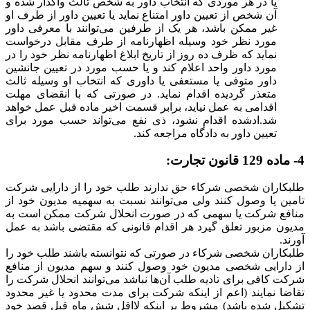
یا در هر موردی که انتخاب داور به شخص ثالث واگذار شده و
آن شخص از تعیین داور امتناع نماید یا تعیین داور از طرف او
غیر ممکن باشد، هر یک از طرفین می‌توانند با معرفی داور
مورد نظر خود وسیله اظهارنامه از طرف مقابل درخواست
نماید که ظرف ده روز از تاریخ ابلاغ اظهارنامه نظر خود را در
مورد داور واحد اعلام کند و یا حسب مورد در تعیین جانشین
داور متوفی یا مستعفی یا داوری که انتخاب او وسیله ثالث
متعذر گردیده اقدام نماید. در صورتی که با انقضای مهلت
اقدامی به عمل نیاید، برابر قسمت اخیر ماده قبل عمل خواهد
شد.ادشده اقدام نشود، ذی نفع می‌تواند حسب مورد برای
تعیین داور به دادگاه مراجعه کند.
4- ماده 129 قانون تجارت:
طلبکاران شخصی شرکاء حق ندارند طلب خود را از دارایی شرکت
تامین یا وصول کنند ولی می‌توانند نسبت به سهمیه مدیون خود از
منافع شرکت یا سهمی که در صورت انحلال شرکت ممکن است به
مدیون مزبور تعلق گیرد هر اقدام قانونی که مقتضی باشد به عمل
آورند.
‌طلبکاران شخصی شرکاء در صورتی که نتوانسته باشند طلب خود را
از دارایی شخصی مدیون خود وصول کنند و سهم مدیون از منافع
شرکت کافی برای تادیه طلب آن‌ها نباشد می‌توانند انحلال شرکت را
تقاضا نمایند (‌اعم از اینکه شرکت برای مدت محدود یا غیر محدود
تشکیل شده باشد) مشروط بر اینکه لااقل شش ماه قبل قصد خود