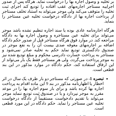
بر تخلیه و وصول اجاره بها را درخواست نماید. ‌هر‌گاه پس از صدور
اجراییه مستاجر اجاره‌بهای عقب افتاده را تودیع کند اجرای ثبت
تخلیه را متوقف می‌کند ولی موجر می‌تواند به استناد تخلف‌ مستاجر
از پرداخت اجاره بها از دادگاه درخواست تخلیه عین مستاجر را
بنماید.
‌هر‌گاه اجاره‌نامه عادی بوده یا سند اجاره تنظیم نشده باشد موجر
می‌تواند برای تخلیه عین مستاجره و وصول اجاره بها به دادگاه
مراجعه کند. ‌در موارد فوق هر‌گاه مستاجر قبل از صدور حکم دادگاه
اضافه بر اجاره‌بهای معوقه صدی بیست آن را به نفع موجر در
صندوق دادگستری تودیع نماید حکم به تخلیه صادر نمی‌شود و
مستاجر به پرداخت خسارت دادرسی محکوم و مبلغ تودیع شده نیز
به موجر پرداخت می‌گردد، ولی هر مستاجر فقط ‌یک بار می‌تواند از
این ارفاق استفاده کند، حکم دادگاه در موارد مذکور در این بند
قطعی است.
‌تبصره 1-
در صورتی که مستاجر دو بار ظرف یک سال در اثر
اخطار یا اظهارنامه مذکور در بند 9 این ماده اقدام به پرداخت
اجاره بها کرده باشد و‌ برای بار سوم اجاره بها را در موعد
مقرر به موجر نپردازد و یا در صندوق ثبت تودیع ننماید موجر
می‌تواند با تقدیم دادخواست مستقیماً از دادگاه ‌درخواست
تخلیه عین مستاجر را نماید. حکم دادگاه در این مورد قطعی
است.