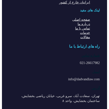
ایرانیان خارج از کشور
لینک های مفید
صفحه اصلی
درباره ما
تماس با ما
خدمات
مقالات
راه های ارتباط با ما
شماره تماس
021-26617982
ایمیل
info@dadvandlaw.com
آدرس
تهران، سعادت آباد، سرو غربی، خیابان ریاضی بخشایش،
ساختمان بخشایش، واحد ۸