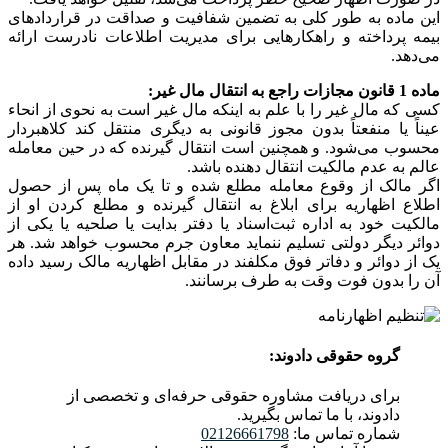
این ماده به طور کلی به تضمین شفافیت و صداقت در قراردادهای
بیمه پرداخته و راهکارهایی برای مدیریت اطلاعات نادرست ارائه
می‌دهد.
ماده 1 قانون مجازات راجع به انتقال مال غیر:
کسی که مال غیر را با علم به اینکه مال غیر است به نحوی از انحاء
عیناً یا منفعتاً بدون مجوز قانونی به دیگری منتقل کند کلاهبردار
‌محسوب می‌شود. و همچنین است انتقال ‌گیرنده که در حین معامله
عالم به عدم مالکیت انتقال دهنده باشد.
‌اگر مالک از وقوع معامله مطلع شده و تا یک ماه پس از حصول
اطلاع اظهاریه برای ابلاغ به انتقال گیرنده و مطلع کردن او از
مالکیت خود به اداره ثبت‌اسناد یا دفتر بدایت یا صلحیه یا یکی از
دوائر دیگر دولتی تسلیم ننماید معاون جرم محسوب خواهد شد. هر
یک از دوائر و دفاتر فوق مکلفند در‌ مقابل اظهاریه مالک رسید داده
آن را بدون فوت وقت به طرف برسانند.
گروه حقوقی دادوند:
برای دریافت مشاوره حقوقی حرفه‌ای و تخصصی از
دادوند، با ما تماس بگیرید.
شماره تماس ما:
02126661798