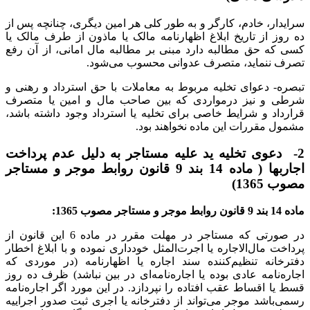
سرایدار، خادم، کارگر و به طور کلی هر امین دیگری، چنانچه پس از
ده روز از تاریخ ابلاغ اظهارنامه مالک یا ماذون از طرف مالک یا
کسی که حق مطالبه دارد مبنی بر مطالبه مال امانی، از آن رفع
تصرف ننماید، متصرف عدوانی محسوب می‌شود.
تبصره- دعوای تخلیه مربوط به معاملات با حق استرداد و رهنی و
شرطی و نیز درمواردی که بین صاحب مال و امین یا متصرف
قرارداد و شرایط خاصی برای تخلیه یا استرداد وجود داشته باشد،
مشمول مقررات این ماده نخواهند بود.
2- دعوی تخلیه ید علیه مستاجر به دلیل عدم پرداخت
اجاربها ( ماده 14 بند 9 قانون روابط موجر و مستاجر
مصوب 1365)
ماده 14 بند 9 قانون روابط موجر و مستاجر مصوب 1365:
در صورتی که مستاجر در مهلت مقرر در ماده 6 این قانون از
پرداخت مال‌الاجاره یا اجرت‌المثل خودداری نموده و با ابلاغ اخطار
دفترخانه ‌تنظیم‌کننده سند اجاره یا اظهارنامه (‌در موردی که
اجاره‌نامه عادی بوده یا اجاره‌نامه‌‌ای در بین نباشد) ظرف ده روز
قسط یا اقساط عقب افتاده را نپردازد. ‌در این مورد اگر اجاره‌نامه
رسمی‌باشد موجر می‌تواند از دفترخانه یا اجری ثبت صدور اجراییه