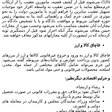
(520) می‌شوند قبل از کشف قضیه، مامورین تعقیب را از ارتکاب
جرم‌مطلع نمایند یا در ضمن تعقیب به واسطه اقرار خود موجبات
تسهیل تعقیب سایرین را فراهم آورند یا مامورین دولت را به نحو
موثری در کشف جرم‌ کمک و راهنمائی کنند بنا به پیشنهاد رئیس
حوزه قضائی مربوط و موافقت دادگاه و یا با تشخیص دادگاه در
مجازات آنان تخفیف متناسب داده می‌شود و‌حسب مورد از مجازات
حبس معاف می‌شوند مگر آنکه احراز شود قبل از دستگیری توبه
کرده‌اند که در اینصورت از کلیه مجازاتهای مذکور معاف‌ خواهند شد.
قاچاق کالا و ارز
قاچاق کالا و ارز به ورود و خروج غیرقانونی کالاها و ارز از مرزهای
کشور بدون پرداخت عوارض و مالیات‌های مربوطه گفته می‌شود.
این جرم می‌تواند شامل کالاهای مختلفی از جمله مواد مخدر،
اسلحه، محصولات غیرقانونی و حتی مواد غذایی باشد.
و جرایم اقتصادی دیگرنظیر:
رشاء و ارتشاء،
اعمال نفوذ برخلاف حق و مقررات قانونی در صورت تحصیل
مال توسط مجرم یا دیگری،
مداخله وزراء، نمایندگان مجلس و کارمندان در معامله های
دولتی و کشوری،
تبانی در معامله های دولتی،