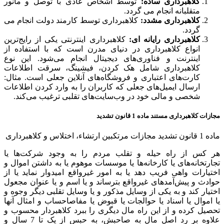
کلاهبرداری ساده:
توسط اشخاص عادی با توصل و مانور
متقلبانه انجام می گردد.
کلاهبرداری مشدد:
کلاهبرداری توسط کارمند دولت انجام می
گردد.
کلاهبرداری رایانه ای:
کلاهبرداری اینترنتی یکی از رایج‌ترین
انواع کلاهبرداری در دنیای مدرن است که با استفاده از
اینترنت و فناوری‌های دیجیتال انجام می‌شود. این نوع
کلاهبرداری شامل هک کردن، فیشینگ، سرقت اطلاعات
کارت‌های اعتباری و فروشگاه‌های آنلاین جعلی است. مثال:
ارسال ایمیل‌های جعلی که کاربران را به وارد کردن اطلاعات
شخصی و مالی خود در وب‌سایت‌های تقلبی ترغیب می‌کند.
مجازات کلاهبرداری مستند ماده 1 قانون تشدید
ماده 1 قانون تشدید مجازات مرتکبین ارتشاء، اختلاس و کلاهبرداری
هر کس از راه حیله و تقلب مردم را به وجود شرکت‌ها یا
تجارتخانه‌های یا کارخانه‌ها یا موسسات موهوم یا به داشتن اموال و
اختیارات واهی فریب دهد یا به امور غیرواقع امیدوار نماید یا از
حوادث و پیش‌آمدهای غیرواقع بترساند و یا اسم و یا عنوان مجعول
اختیار کند و به یکی از وسایل مذکور و یا وسایل تقلبی دیگر وجوه و
یا اموال یا اسناد یا حوالجات یا قبوض یا مفاصاحساب و امثال آنها
تحصیل کرده و از این راه مال دیگری را ببرد کلاهبردار محسوب و
علاوه بر رد اصل مال به صاحبش، به حبس از یک تا 7 سال و