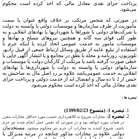
پرداخت جزای نقدی معادل مالی که اخذ کرده است محکوم
می‌شود.
در صورتی که شخص مرتکب بر خلاف واقع عنوان یا سمت
ماموریت از طرف سازمان‌ها و موسسات دولتی یا وابسته به دولت
یا شرکت‌های دولتی یا شوراها یا شهرداریها یا نهادهای انقلابی و به
طور کلی قوای سه گانه و همچنین نیروهای مسلح و نهادها و
موسسات مامور به خدمت عمومی اتخاذ کرده یا اینکه جرم با
استفاده از تبلیغ عامه از طریق وسائل ارتباط جمعی از قبیل رادیو،
تلویزیون، روزنامه و مجله یا نطق در مجامع و یا انتشار آگهی چاپی یا
خطی صورت گرفته باشد یا مرتکب از کارکنان دولت یا موسسات و
سازمانهای دولتی یا وابسته به دولت یا شهرداری‌ها یا نهادهای
انقلابی به خدمت عمومی‌باشد علاوه بر رد اصل مال به صاحبش به
حبس از 2 تا ده سال و انفصال ابد از خدمت دولتی و پرداخت جزای
نقدی معادل مالی که اخذ کرده است محکوم می‌شود.
تبصره ها :
تبصره 1- (منسوخ 1399/02/23)
تبصره 2-
مجازات شروع به کلاهبرداری حسب مورد حداقل مجازات مقرر
در همان مورد خواهد بود و در صورتی که نفس عمل انجام شده نیز جرم
مستخدمان
باشد، شروع کننده به مجازات آن جرم نیز محکوم میشود.
دولتی علاوه بر مجازات مذکور چنانچه در مرتبه مدیرکل یا