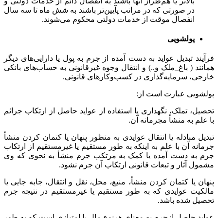
بالاتر یا هم‌طراز آنها باشند به انفصال دائم از خدمات دولتی و
در صورتی که در مراتب پآیین‌تر باشند به شش ماه تا سه سال
انفصال موقت از خدمات دولتی محکوم می‌شوند.
پولشویی
فرآیند تبدیل عواید به دست آمده از جرم به پول یا دارایی‌های دیگر
همانند ( باغ_ملک و..) و انتقال وجوه غیرقانونی به حساب‌های بانکی
خارجی، سرمایه‌گذاری در کسب‌وکارهای قانونی.
پولشویی عبارت است از:
تحصیل، تملک، نگهداری یا استفاده از عواید حاصل از ارتکاب جرائم
با علم به منشأ مجرمانه آن.
تبدیل مبادله یا انتقال عوایدی به منظور پنهان یا کتمان کردن منشأ
جرمانه آن با علم به اینکه به طور مستقیم یا غیرمستقیم از ارتکاب
جرم به دست آمده یا کمک به مرتکب جرم منشأ به نحوی که وی
مشمول آثار و تبعات قانونی ارتکاب آن جرم نشود.
پنهان یا کتمان کردن منشأ، منبع، محل، نقل و انتقال، جابه جایی یا
مالکیت عوایدی که به طور مستقیم یا غیرمستقیم در نتیجه جرم
تحصیل شده باشد.
عواید حاصل ازجرم به معنای هرنوع مال یا امتیازی است که به طور