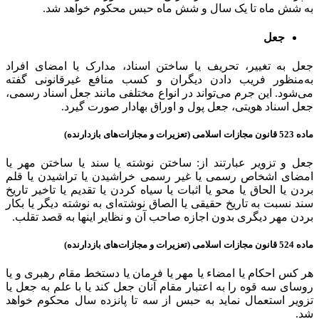
به شش ماه تا یک سال و شش ماه حبس محکوم خواهد شد.
جعل
جعل به تغییر، تحریف یا ساختن اسناد، مدارک یا امضای افراد
به‌منظور فریب دادن دیگران و کسب منافع غیرقانونی گفته
می‌شود. این جرم می‌تواند در انواع مختلفی مانند جعل اسناد رسمی،
جعل اسناد هویتی، جعل پول و اوراق بهادار صورت گیرد.
ماده 523 قانون مجازات اسلامی (تعزیرات و مجازات‌های بازدارنده)
جعل و تزویر عبارتند از: ساختن نوشته یا سند یا ساختن مهر یا
امضای اشخاص رسمی یا غیر رسمی خراشیدن یا تراشیدن یا قلم
بردن یا الحاق یا محو یا اثبات یا سیاه کردن یا تقدیم یا تاخیر تاریخ
سند نسبت به تاریخ حقیقی یا الصاق نوشته‌ای به نوشته دیگر یا بکار
بردن مهر دیگری ‌بدون اجازه صاحب آن و نظایر اینها به قصد تقلب.
ماده 524 قانون مجازات اسلامی (تعزیرات و مجازات‌های بازدارنده)
هر کس احکام یا امضاء یا مهر یا فرمان یا دستخط مقام رهبری و یا
روسای سه قوه را به اعتبار مقام آنان جعل کند یا با علم به جعل یا
تزویر استعمال نماید به حبس از سه تا پانزده سال محکوم خواهد
شد.