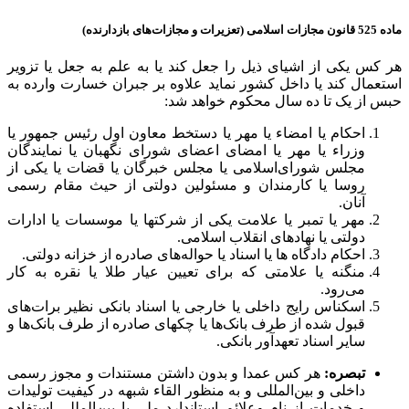
ماده 525 قانون مجازات اسلامی (تعزیرات و مجازات‌های بازدارنده)
هر کس یکی از اشیای ذیل را جعل کند یا به علم به جعل یا تزویر
استعمال کند یا داخل کشور نماید علاوه بر جبران خسارت وارده به
حبس از یک تا ده سال محکوم خواهد شد:
احکام یا امضاء یا مهر یا دستخط معاون اول رئیس جمهور یا
وزراء یا مهر یا امضای اعضای شورای نگهبان یا نمایندگان
مجلس شورای‌اسلامی یا مجلس خبرگان یا قضات یا یکی از
روسا یا کارمندان و مسئولین دولتی از حیث مقام رسمی
آنان.
مهر یا تمبر یا علامت یکی از شرکتها یا موسسات یا ادارات
دولتی یا نهادهای انقلاب اسلامی.
احکام دادگاه ها یا اسناد یا حواله‌های صادره از خزانه دولتی.
منگنه یا علامتی که برای تعیین عیار طلا یا نقره به کار
می‌رود.
اسکناس رایج داخلی یا خارجی یا اسناد بانکی نظیر برات‌های
قبول شده از طرف بانک‌ها یا چکهای صادره از طرف بانک‌ها و
سایر اسناد‌ تعهدآور بانکی.
تبصره:
هر کس عمدا و بدون داشتن مستندات و مجوز رسمی
داخلی و بین‌المللی و به منظور القاء شبهه در کیفیت تولیدات
و خدمات از نام و‌علائم استاندارد ملی یا بین‌المللی استفاده