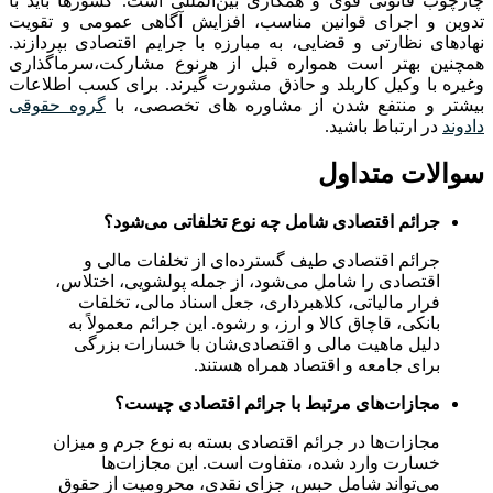
چارچوب قانونی قوی و همکاری بین‌المللی است. کشورها باید با
تدوین و اجرای قوانین مناسب، افزایش آگاهی عمومی و تقویت
نهادهای نظارتی و قضایی، به مبارزه با جرایم اقتصادی بپردازند.
همچنین بهتر است همواره قبل از هرنوع مشارکت،سرماگذاری
وغیره با وکیل کاربلد و حاذق مشورت گیرند. برای کسب اطلاعات
بیشتر و منتفع شدن از مشاوره های تخصصی، با
گروه حقوقی
دادوند
در ارتباط باشید.
سوالات متداول
جرائم اقتصادی شامل چه نوع تخلفاتی می‌شود؟
جرائم اقتصادی طیف گسترده‌ای از تخلفات مالی و
اقتصادی را شامل می‌شود، از جمله پولشویی، اختلاس،
فرار مالیاتی، کلاهبرداری، جعل اسناد مالی، تخلفات
بانکی، قاچاق کالا و ارز، و رشوه. این جرائم معمولاً به
دلیل ماهیت مالی و اقتصادی‌شان با خسارات بزرگی
برای جامعه و اقتصاد همراه هستند.
مجازات‌های مرتبط با جرائم اقتصادی چیست؟
مجازات‌ها در جرائم اقتصادی بسته به نوع جرم و میزان
خسارت وارد شده، متفاوت است. این مجازات‌ها
می‌تواند شامل حبس، جزای نقدی، محرومیت از حقوق