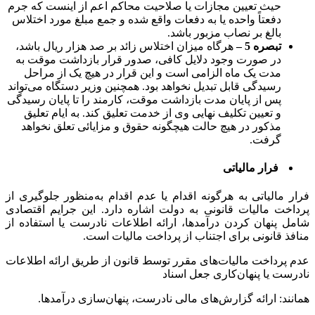
حیث تعیین مجازات یا صلاحیت محاکم اعم از اینست که جرم
دفعتاً واحده یا به ‌دفعات واقع شده و جمع مبلغ مورد اختلاس
بالغ بر نصاب مزبور باشد. ‌
تبصره 5 –
هرگاه میزان اختلاس زائد بر صد هزار ریال باشد،
در صورت وجود دلایل کافی، ‌صدور قرار بازداشت موقت به
مدت یک ماه الزامی ‌است و این قرار در هیچ یک از مراحل
رسیدگی قابل تبدیل نخواهد بود. همچنین وزیر دستگاه می‌تواند
پس از پایان مدت بازداشت موقت، ‌کارمند را تا پایان رسیدگی
و تعیین ‌تکلیف نهایی وی از خدمت تعلیق کند. به ایام تعلیق
مذکور در هیچ حالت هیچگونه حقوق و مزایائی تعلق نخواهد
گرفت.
فرار مالیاتی
فرار مالیاتی به هرگونه اقدام یا عدم اقدام به‌منظور جلوگیری از
پرداخت مالیات قانونی به دولت اشاره دارد. این جرایم اقتصادی
شامل پنهان کردن درآمدها، ارائه اطلاعات نادرست یا استفاده از
منافذ قانونی برای اجتناب از پرداخت مالیات است.
عدم پرداخت مالیات‌های مقرر توسط قانون از طریق ارائه اطلاعات
نادرست یا پنهان‌کاری جعل اسناد
همانند: ارائه گزارش‌های مالی نادرست، پنهان‌سازی درآمدها.