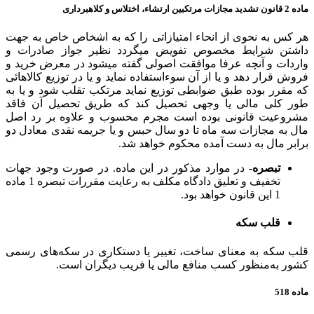
ماده 2 قانون تشدید مجازات مرتکبین ارتشاء، اختلاس و کلاهبرداری
هر کس به نحوی از انحاء امتیازاتی را که به اشخاص خاص به جهت
داشتن شرایط مخصوص تفویض میگردد نظیر جواز صادرات و
واردات و آنچه عرفا موافقت اصولی گفته میشود در معرض خرید و
فروش قرار دهد و یا از آن سوءاستفاده نماید و یا در توزیع کالاهائی
که مقرر بوده طبق ضوابطی توزیع نماید مرتکب تقلب شود و یا به
طور کلی مالی یا وجهی تحصیل کند که طریق تحصیل آن فاقد
مشروعیت قانونی بوده است مجرم محسوب و علاوه بر رد اصل
مال به مجازات سه ماه تا دو سال حبس و یا جریمه نقدی معادل دو
برابر مال به دست آمده محکوم خواهد شد.
تبصره-
در موارد مذکور در این ماده. در صورت وجود جهات
تخفیف و تعلیق دادگاه مکلف به رعایت مقررات تبصره 1 ماده
1 این قانون خواهد بود.
قلب سکه
قلب سکه به معنای ساخت، تغییر یا دستکاری در سکه‌های رسمی
کشور به‌منظور کسب منافع مالی یا فریب دیگران است.
ماده 518