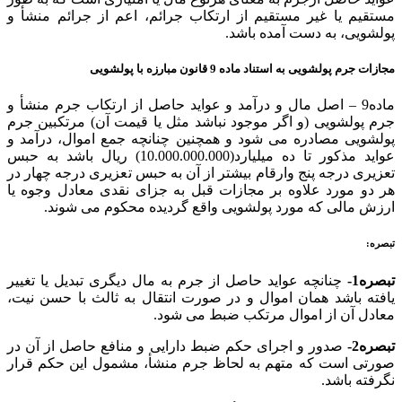
مستقیم یا غیر مستقیم از ارتکاب جرائم، اعم از جرائم منشأ و
پولشویی، به دست آمده باشد.
مجازات جرم پولشویی به استناد ماده 9 قانون مبارزه با پولشویی
ماده9 – اصل مال و درآمد و عواید حاصل از ارتکاب جرم منشأ و
جرم پولشویی (و اگر موجود نباشد مثل یا قیمت آن) مرتکبین جرم
پولشویی مصادره می شود و همچنین چنانچه جمع اموال، درآمد و
عواید مذکور تا ده میلیارد(10.000.000.000) ریال باشد به حبس
تعزیری درجه پنج وارقام بیشتر از آن به حبس تعزیری درجه چهار در
هر دو مورد علاوه بر مجازات قبل به جزای نقدی معادل وجوه یا
ارزش مالی که مورد پولشویی واقع گردیده محکوم می شوند.
تبصره:
تبصره1-
چنانچه عواید حاصل از جرم به مال دیگری تبدیل یا تغییر
یافته باشد همان اموال و در صورت انتقال به ثالث با حسن نیت،
معادل آن از اموال مرتکب ضبط می شود.
تبصره2-
صدور و اجرای حکم ضبط دارایی و منافع حاصل از آن در
صورتی است که متهم به لحاظ جرم منشأ، مشمول این حکم قرار
نگرفته باشد.