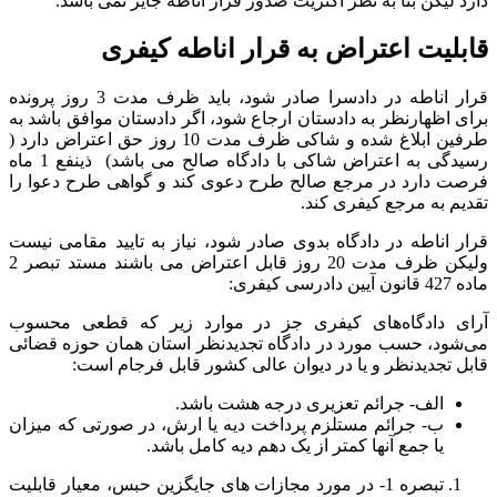
دارد لیکن بنا به نظر اکثریت صدور قرار اناطه جایز نمی باشد.
قابلیت اعتراض به قرار اناطه کیفری
قرار اناطه در دادسرا صادر شود، باید ظرف مدت 3 روز پرونده
برای اظهارنظر به دادستان ارجاع شود، اگر دادستان موافق باشد به
طرفین ابلاغ شده و شاکی ظرف مدت 10 روز حق اعتراض دارد (
رسیدگی به اعتراض شاکی با دادگاه صالح می باشد) ذینفع 1 ماه
فرصت دارد در مرجع صالح طرح دعوی کند و گواهی طرح دعوا را
تقدیم به مرجع کیفری کند.
قرار اناطه در دادگاه بدوی صادر شود، نیاز به تایید مقامی نیست
ولیکن ظرف مدت 20 روز قابل اعتراض می باشند مستد تبصر 2
ماده 427 قانون آیین دادرسی کیفری:
آرای دادگاه‌های کیفری جز در موارد زیر که قطعی محسوب
می‌شود، حسب مورد در دادگاه تجدیدنظر استان همان حوزه قضائی
قابل تجدیدنظر و یا در دیوان عالی کشور قابل فرجام است:
الف- جرائم تعزیری درجه هشت باشد.
ب- جرائم مستلزم پرداخت دیه یا ارش، در صورتی که میزان
یا جمع آنها کمتر از یک دهم دیه کامل باشد.
تبصره 1- در مورد مجازات های جایگزین حبس، معیار قابلیت