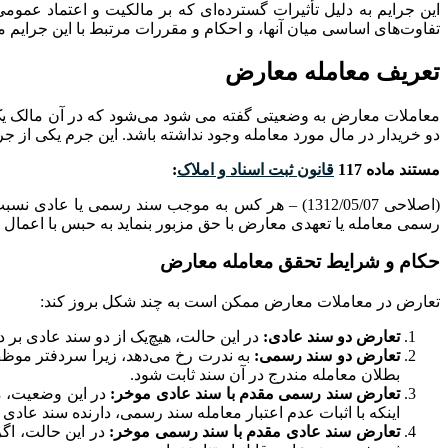
این جرایم به دلیل تأثیرات گسترده‌ای که بر مالکیت و اعتماد عموم
تفاوت‌های اساسی میان آنها، و احکام و مقررات مرتبط با این جرایم می
تعریف معامله معارض
معاملات معارض به وضعیتی گفته می شود می‌شود که در آن مالک یک ما
دو خریدار در مال مورد معامله وجود نداشته باشد. این جرم یکی از 
مستند ماده 117
قانون ثبت اسناد و املاک
:
(اصلاحی 1312/05/07) – هر کس به موجب سند رسمی ی
رسمی معامله یا تعهدی معارض با حق مزبور بنماید به حبس با اعمال 
حکام و شرایط تحقق معامله معارض
تعارض در معاملات معارض ممکن است به چند شکل بروز کند:
تعارض دو سند عادی:
در این حالت، هیچ‌یک از دو سند عادی بر دی
تعارض دو سند رسمی:
به ندرت رخ می‌دهد، زیرا سردفتر موظف 
بطلان معامله مندرج در آن سند ثابت شود.
تعارض سند رسمی مقدم با سند عادی موخر:
در این وضعیت، مع
اینکه با اثبات عدم اعتبار معامله سند رسمی، دارنده سند عادی 
تعارض سند عادی مقدم با سند رسمی موخر:
در این حالت، اگر