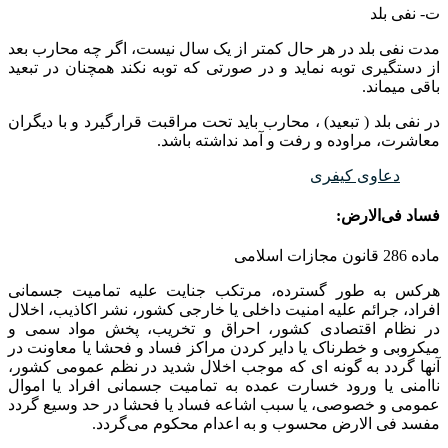
ت- نفی بلد
مدت نفی بلد در هر حال کمتر از یک سال نیست، اگر چه محارب بعد
از دستگیری توبه نماید و در صورتی که توبه نکند همچنان در تبعید
باقی میماند.
در نفی بلد ( تبعید) ، محارب باید تحت مراقبت قرارگیرد و با دیگران
معاشرت، مراوده و رفت و آمد نداشته باشد.
دعاوی کیفری
فساد فی‌الارض:
ماده 286 قانون مجازات اسلامی
هرکس به طور گسترده، مرتکب جنایت علیه تمامیت جسمانی
افراد، جرائم علیه امنیت داخلی یا خارجی کشور، نشر اکاذیب، اخلال
در نظام اقتصادی کشور، احراق و تخریب، پخش مواد سمی و
میکروبی و خطرناک یا دایر کردن مراکز فساد و فحشا یا معاونت در
آنها گردد به گونه ای که موجب اخلال شدید در نظم عمومی کشور،
ناامنی یا ورود خسارت عمده به تمامیت جسمانی افراد یا اموال
عمومی و خصوصی، یا سبب اشاعه فساد یا فحشا در حد وسیع گردد
مفسد فی الارض محسوب و به اعدام محکوم می‌گردد.