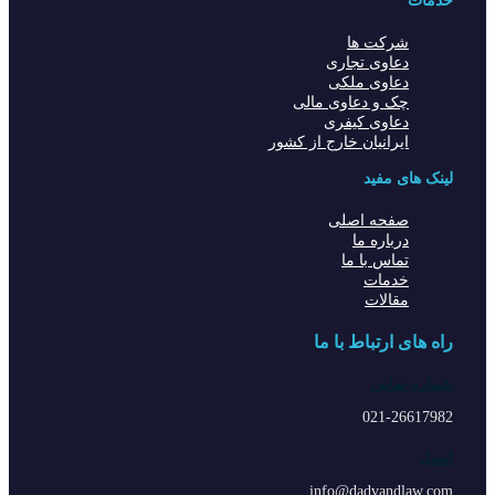
خدمات
شرکت ها
دعاوی تجاری
دعاوی ملکی
چک و دعاوی مالی
دعاوی کیفری
ایرانیان خارج از کشور
لینک های مفید
صفحه اصلی
درباره ما
تماس با ما
خدمات
مقالات
راه های ارتباط با ما
شماره تماس
021-26617982
ایمیل
info@dadvandlaw.com