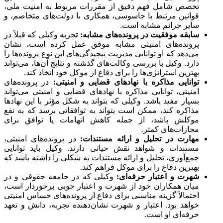
تخصص شامل فهم دقیق از مقررات مربوط به امنیت ملی،
قوانین مرتبط با جاسوسی، همکاری با دولت‌های متخاصم، و
سایر جرائم مشابه است.
سابقه موفقیت در پرونده‌های مشابه: ت
جربه وکیلی که قبلاً در
پرونده‌های امنیتی مشابه موفق عمل کرده است، نشان
می‌دهد که او توانایی مدیریت پیچیدگی‌های این نوع پرونده‌ها را
دارد. وکیل با بررسی وکالت‌های گذشته و نتایج آن‌ها، می‌تواند
بهترین استراتژی‌ها را برای دفاع از موکل خود اتخاذ کند.
توانایی مذاکره با نهادهای قضایی و امنیتی:
در پرونده‌های
امنیتی، توانایی مذاکره با نهادهای قضایی و امنیتی می‌تواند
بسیار مفید باشد. وکیلی که بتواند به شکل مؤثر با این نهادها
مذاکره کند، ممکن است بتواند به توافقاتی برسد که به نفع
موکلش باشد، از جمله کاهش اتهامات یا توافق برای
مجازات‌های کمتر.
مهارت در تحلیل و ارائه مستندات:
در پرونده‌های امنیتی،
مستندات و شواهد نقش حیاتی دارند. وکیل باید توانایی
جمع‌آوری، تحلیل و ارائه مستندات به شکلی را داشته باشد که
بهترین دفاع را برای موکل فراهم کند.
شهرت و اعتبار حرفه‌ای:
وکیلی که در جامعه حقوقی و در
میان همکاران خود از شهرت و اعتبار خوبی برخوردار است،
احتمالاً گزینه مناسبی برای دفاع از پرونده‌های حساس امنیتی
خواهد بود. اعتبار و شهرت نشان‌دهنده تجربه، دانش و تعهد
حرفه‌ای او است.