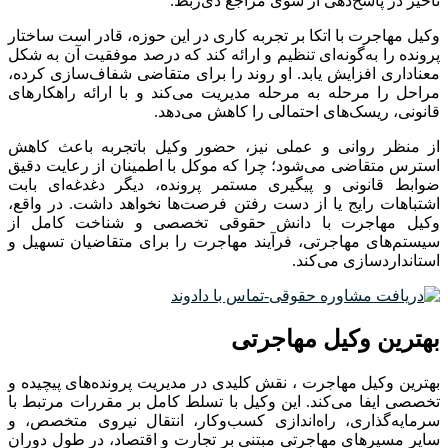
تأخیر در پاسخ‌دهی از سوی مراجع ذی‌ربط
.
وکیل مهاجرت با اتکا بر تجربه کاری در این حوزه، قادر است ساختار
پرونده را به‌گونه‌ای تنظیم و ارائه کند که درصد موفقیت آن به شکل
معناداری افزایش یابد
.
او روند را برای متقاضی شفاف‌سازی کرده،
مراحل را مرحله ‌به ‌مرحله مدیریت می‌کند و با ارائه راهکارهای
قانونی، ریسک‌های احتمالی را کاهش می‌دهد
.
از منظر روانی و عملی نیز، حضور وکیل باتجربه باعث کاهش
استرس متقاضی می‌شود؛ چرا که موکل با اطمینان از رعایت دقیق
ضوابط قانونی و پیگیری مستمر پرونده، دیگر دغدغه‌ای بابت
اشتباهات رایج یا از دست رفتن فرصت‌ها نخواهد داشت
.
در واقع،
وکیل مهاجرت با دانش حقوقی تخصصی و شناخت کامل از
سیستم‌های مهاجرتی، فرآیند مهاجرت را برای متقاضیان تسهیل و
استانداردسازی می‌کند
.
بهترین وکیل مهاجرتی
بهترین وکیل مهاجرت ، نقش کلیدی در مدیریت پرونده‌های پیچیده و
تخصصی ایفا می‌کند
.
این وکیل با تسلط کامل بر مقررات مرتبط با
سرمایه‌گذاری، راه‌اندازی کسب‌وکار، انتقال نیروی متخصص، و
سایر مسیرهای مهاجرتی مبتنی بر تجارت و اقتصاد، در طول دوران