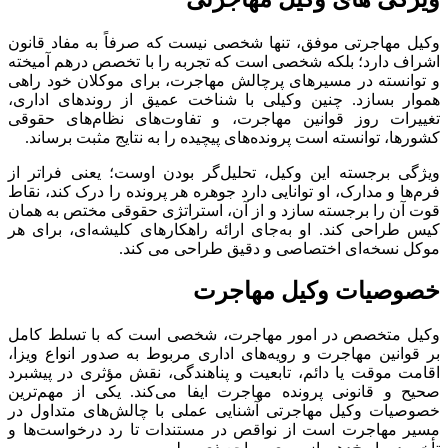
وکیل مهاجرتی موفق، تنها شخصی نیست که صرفاً به مفاد قانون
اشراف دارد؛ بلکه شخصی است که تجربه را با تخصص درهم آمیخته
و توانسته در مسیرهای پرچالش مهاجرت، برای موکلان خود راهی
هموار بسازد
.
چنین وکیلی با شناخت عمیق از روندهای اداری،
تغییرات روز قوانین مهاجرت، و تفاوت‌های نظام‌های حقوقی
کشورها، توانسته است پرونده‌های پیچیده را به نتایج مثبت برساند
.
ویژگی برجسته این وکیل، تحلیل‌گر بودن اوست؛ یعنی فراتر از
فرم‌ها و مدارک، او توانایی دارد جوهره هر پرونده را درک کند، نقاط
قوت آن را برجسته سازد و از آن، استراتژی حقوقی مختص به همان
کیس طراحی کند
.
او به‌جای ارائه راهکارهای کلیشه‌ای، برای هر
موکل نسخه‌ای اختصاصی و دقیق طراحی می کند
.
خصوصیات وکیل مهاجرت
وکیل متخصص در امور مهاجرت، شخصی است که با تسلط کامل
بر قوانین مهاجرت و رویه‌های اداری مربوط به صدور انواع ویزا،
اقامت موقت یا دائم، تابعیت و پناهندگی، نقش مؤثری در پیشبرد
صحیح و قانونی پرونده مهاجرت ایفا می‌کند
.
یکی از مهم‌ترین
خصوصیات وکیل مهاجرتی آشنایی عملی با چالش‌های متداول در
مسیر مهاجرت است از نواقص در مستندات تا رد درخواست‌ها و