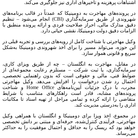
اشتباهات پرهزینه و تأخیرهای اداری نیز جلوگیری می‌کند
.
در پرونده‌های مهاجرت به دومینیکا که عمدتاً در قالب برنامه‌های
شهروندی از طریق سرمایه‌گذاری
(CBI)
انجام می‌شود – تنظیم
دقیق مدارک مالی، احراز صلاحیت فردی و ارائه پرونده منطبق با
الزامات دقیق دولت دومینیکا، نقشی حیاتی دارد
.
وکیل مهاجرتی با شناخت کامل از رویه‌های بررسی و تجربه قبلی در
این حوزه، می‌تواند مسیر را برای اخذ شهروندی دومینیکا به‌شکل
سریع و قانونی هموار سازد
.
در مقابل، مهاجرت به انگلستان – چه از طریق ویزای کاری،
سرمایه‌گذاری، یا ثبت شرکت – مستلزم رعایت مجموعه‌ای از
ضوابط فنی، مالی و حقوقی است که بدون راهنمایی تخصصی،
احتمال رد شدن درخواست را افزایش می‌دهد
.
وکیل مهاجرتی
مجرب، با درک جزئیات آیین‌نامه‌های
Home Office
و شناخت
پرونده‌های مشابه، قادر است راهکارهای متناسب با شرایط
متقاضی را ارائه کرده و تمامی مراحل از تهیه اسناد تا مکاتبات
اداری را به‌درستی مدیریت کند
.
در مجموع، اخذ ویزا برای دومینیکا و انگلستان با همراهی وکیل
مهاجرتی، فرآیندی کنترل‌شده، حرفه‌ای و مبتنی بر دانش تخصصی
خواهد بود که ریسک را به حداقل و احتمال موفقیت را به حداکثر
می‌رساند
.